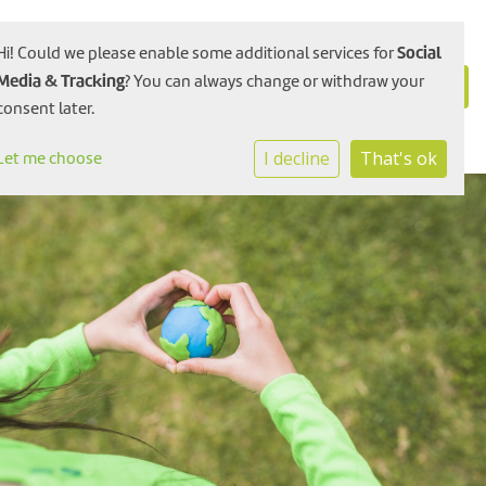
Social
Hi! Could we please enable some additional services for
Media & Tracking
? You can always change or withdraw your
consent later.
I decline
That's ok
Let me choose